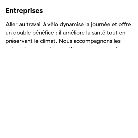
Entreprises
Aller au travail à vélo dynamise la journée et offre
un double bénéfice : il améliore la santé tout en
préservant le climat. Nous accompagnons les
entreprises avec des solutions sur mesure, des
formations et des outils pratiques pour rendre le
vélo attractif au sein des entreprises. De l’atelier
de sensibilisation à la planification d’une flotte de
vélo, notre accompagnement est concret et
efficace et adapté à chaque besoin.