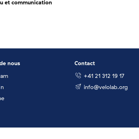
u et communication
de nous
Contact
ram
+41 21 312 19 17
In
nf
v
l
l
b
rg
be