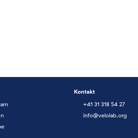
Kontakt
ram
+41 31 318 54 27
In
nf
v
l
l
b
rg
be