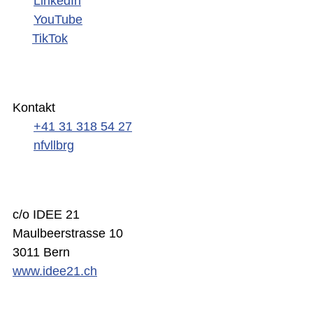
LinkedIn
YouTube
TikTok
Kontakt
+41 31 318 54 27
nf
v
l
l
b
rg
c/o IDEE 21
Maulbeerstrasse 10
3011 Bern
www.idee21.ch